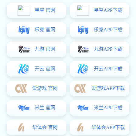
铁质脱卸铰
铁质折弯铰
精密铸造铰
不锈钢扇形铰
DMK118系列折叠拉手
弹簧铰链
￥5.00
拉手系列
塑料拉手
精密铸造拉手
铁质拉手
锌合金拉手
不锈钢拉手
搭扣系列
塑料搭扣
DK615把手
不锈钢搭扣