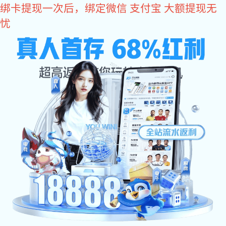
星空真人
您好，欢迎您光临星空真人商城！
星空真人
come2time.com
网站星空真人
关于星空真人
产品中
星空真人
>
产品中心
>
拉手系列
铰链合页系列
铰链合页系列
拉手系列
搭
不锈钢脱卸铰
不锈钢折弯铰
铁质扇形铰