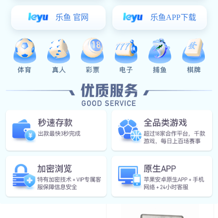
￥55.00
铁质搭扣
门锁附件系列
导向件
防水盖
面平面锁
附件
限位装置
限位装置
LS113 304不锈钢拉丝
门锁系列
￥10.40