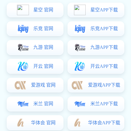
公司星空真人
星空
2020-11-12
2018
星空真人
国内电柜门锁的出路和选购
如何
2015-01-09
2015