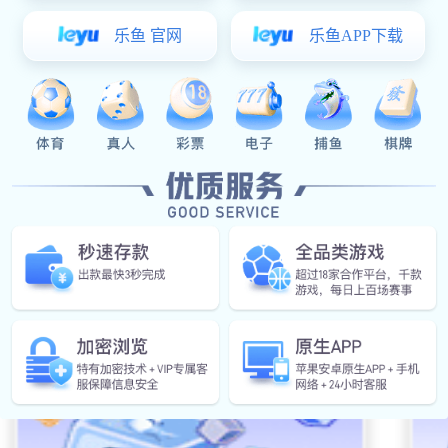
星空真人
未来电柜门锁市场发展处境浅谈
电柜
2014-12-24
2014
星空真人: