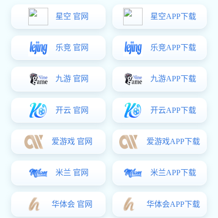
星空真人:LS556系列拉手
￥0.00
商品详情
星空真人:DMK208左右之分工业柜门拉手
￥35.00
星空真人:DMK103内外双开把手