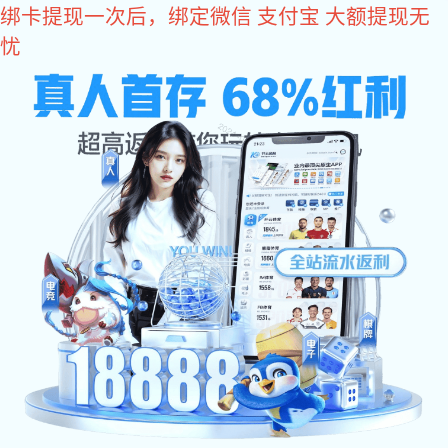
星空真人
您好，欢迎您光临星空真人商城！
星空真人
come2time.com
网站星空真人
关于星空真人
产品中
星空真人
>
产品中心
>
拉手系列
>
精密铸造拉手
同类推荐