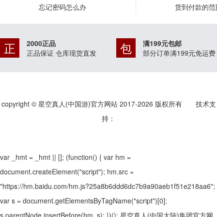
忘记密码怎么办
货到付款的范
2000正品
满199元包邮
正
包
正品保证 仓库现货直发
部分订单满199元免运费
copyright © 星空真人(中国游)官方网站 2017-
2026
版权所有 技术支
持：
var _hmt = _hmt || []; (function() { var hm =
document.createElement("script"); hm.src =
"https://hm.baidu.com/hm.js?25a8b6ddd6dc7b9a90aeb1f51e218aa6";
var s = document.getElementsByTagName("script")[0];
s.parentNode.insertBefore(hm, s); })();
星空真人(中国大陆)集团官方网