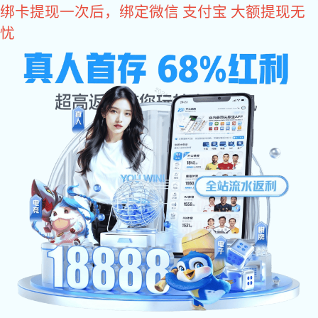
星空真人
您好，欢迎您光临星空真人商城！
星空真人
come2time.com
网站星空真人
关于星空真人
产品中
星空真人
>
产品中心
>
拉手系列
>
锌合金拉手
同类推荐