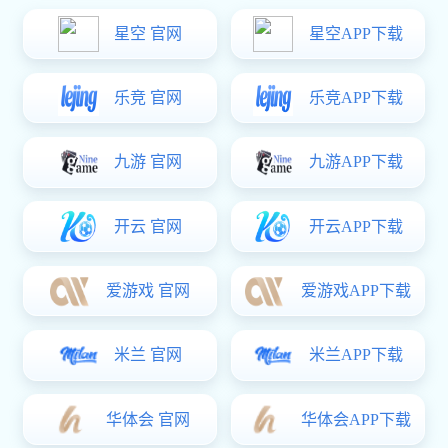
铁质脱卸铰
铁质折弯铰
精密铸造铰
不锈钢扇形铰
星空真人:DMK118系列折叠拉手
弹簧铰链
￥5.00
拉手系列
塑料拉手
精密铸造拉手
铁质拉手
锌合金拉手
不锈钢拉手
搭扣系列
塑料搭扣
DK619-2-1D搭扣
不锈钢搭扣