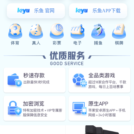
￥2.50
铁质搭扣
门锁附件系列
导向件
防水盖
面平面锁
附件
限位装置
限位装置
DK615把手
门锁系列
￥55.00