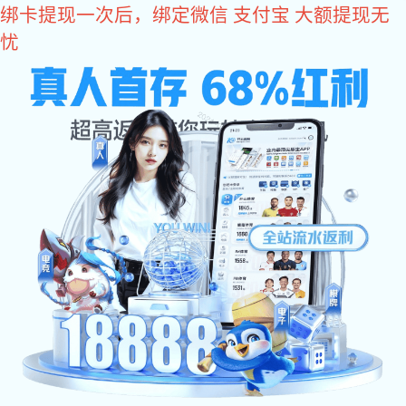
星空真人
您好，欢迎您光临星空真人商城！
星空真人
come2time.com
网站星空真人
关于星空真人
产品中
星空真人
>
产品中心
铰链合页系列
铰链合页系列
拉手系列
搭
不锈钢脱卸铰
不锈钢折弯铰
铁质扇形铰