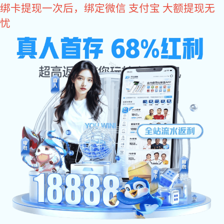
星空真人
您好，欢迎您光临星空真人商城！
星空真人
come2time.com
网站星空真人
关于星空真人
产品中
星空真人
>
产品中心
>
拉手系列
>
塑料拉手
同类推荐