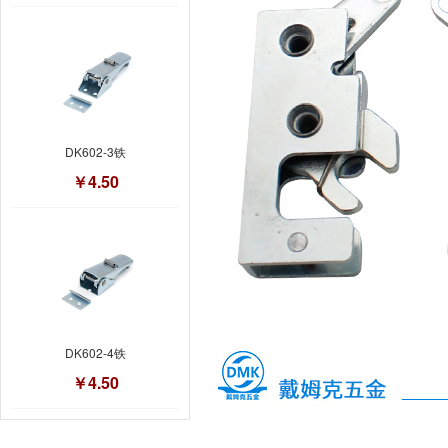
DK602-3铁
￥4.50
DK602-4铁
￥4.50