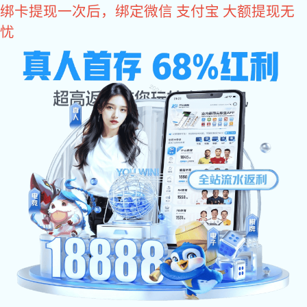
星空真人
您好，欢迎您光临星空真人商城！
星空真人
come2time.com
网站星空真人
关于星空真人
产品中
星空真人
>
产品中心
>
搭扣系列
>
铁质搭扣
同类推荐