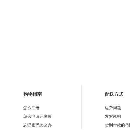
购物指南
配送方式
怎么注册
运费问题
怎么申请开发票
发货说明
忘记密码怎么办
货到付款的范