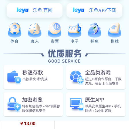
￥0.00
DK615把手
￥55.00
星空真人:DMK211系列不锈钢侧偏置斜拉手
￥13.00