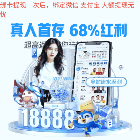
星空真人
您好，欢迎您光临星空真人商城！
星空真人
come2time.com
网站星空真人
关于星空真人
产品中
星空真人
>
产品中心
>
拉手系列
>
精密铸造拉手
同类推荐