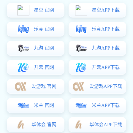
LS556系列拉手
￥0.00
商品详情
DMK208左右之分工业柜门拉手
￥35.00
星空真人:DMK103内外双开把手