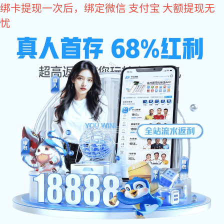
星空真人
您好，欢迎您光临星空真人商城！
星空真人
come2time.com
网站星空真人
关于星空真人
产品中
星空真人
>
产品中心
>
铰链合页系列
>
不锈钢折弯铰
铰链合页系列
不锈钢脱卸铰
不锈钢折弯铰
不锈钢脱卸铰
不锈钢折弯铰
铁质扇形铰