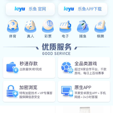
￥10.40
铁质搭扣
门锁附件系列
导向件
防水盖
面平面锁
附件
限位装置
限位装置
CL282-2黑色
门锁系列
￥20.00