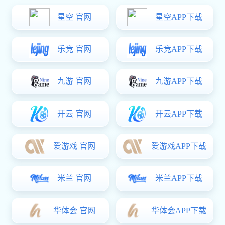
铁质脱卸铰
铁质折弯铰
精密铸造铰
不锈钢扇形铰
HT3124左右之分铰链
弹簧铰链
￥18.00
拉手系列
塑料拉手
精密铸造拉手
铁质拉手
锌合金拉手
不锈钢拉手
搭扣系列
塑料搭扣
HT0413 A4文件夹
不锈钢搭扣