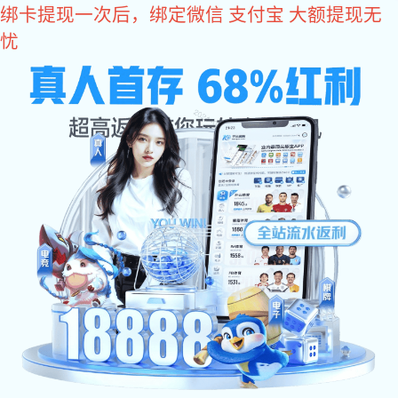
星空真人
您好，欢迎您光临星空真人商城！
星空真人
come2time.com
网站星空真人
关于星空真人
产品中
星空真人
>
产品中心
>
铰链合页系列
>
不锈钢折弯铰
同类推荐