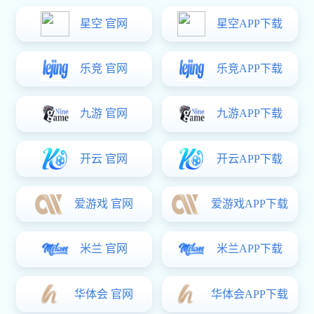
星空真人:HT3124左右之分铰链
￥18.00
商品详情
CL254系列合页铰链
￥8.00
星空真人:cl-231铰链 工业机械设备大门铰链 脱卸铰链