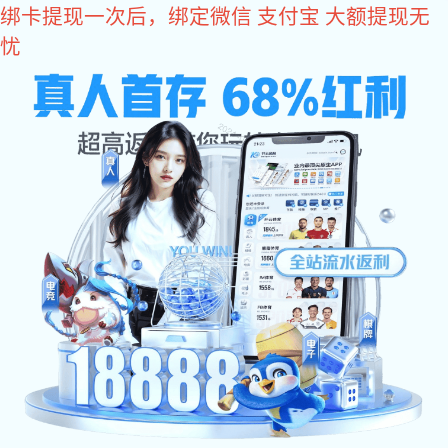
星空真人
您好，欢迎您光临星空真人商城！
星空真人
come2time.com
网站星空真人
关于星空真人
产品中
发布时间：2015-01