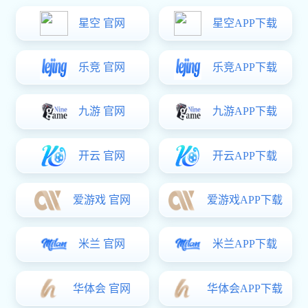
选购注意点：首先看电柜门锁执行标准
国外对于电柜门锁都有非常严格的标准规定，所以进口产品的
量相对高一些;锁体不能露尖，露尖容易伤人，尤其应注意
电柜
柜门锁也存在着多种风格，一定要注意和室内门的风格保持一致
其次看电柜门锁材料
市场上的电柜门锁材料基本分成不锈钢、铜、锌合金。不锈钢
质锌合金坚固耐磨，耐腐蚀性强，且容易成型，多用于中档锁。
再次看电柜门锁表面处理
表面处理大致分为电镀、喷涂和着色三种，电柜门锁通过表面
衡量电柜门锁质量的标准，质量好的电柜门锁，多采用电镀处理
现在消费者在家装过程中，最关心的是材料的选择，件中依次
想买电柜门锁，市场上品种很多，价钱也有不少优惠。但是，
选择锁具时，一定要适合自己家的实际装修风格和电器柜门
首先要注意选择与自家门开启方向一致的锁，这样可使开关
其次要注意电柜的宽窄，一般情况下，电柜门锁和电柜门锁不能安