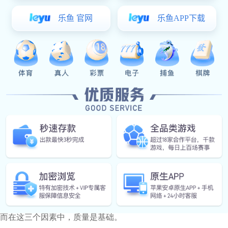
上的，可选用大挡盖即70mm锁舌的锁具；
另外，电柜门的厚度与锁具是否匹配也是一个重要选项；
总之，要因门选锁。
对于材质的选择，看其外观颜色，纯铜制成的电柜门锁一般都
柜门锁明显较轻。听其开启的声音，镀铜电柜门锁开启声音比
材料鉴别常识：电柜门锁为锌合金材料，其硬度和防锈能力很
上所见的较复杂图案的电柜门锁有很大可能是锌合金做的，消费
钢铁，强度较好，成本较低，但易于生锈，一般用作
电柜门
铝或铝合金，普通铝合金(航空航天用除外)质软且轻、材料
铜材是使用最广泛的电柜门锁材料之一，其机械性能好，耐腐
气孔、砂眼。既牢固又防锈，可以用来镀真金或砂金等各种表面
从耐用的角度看，最好的材料应是不锈钢，尤其是用作表面材
铁素体不锈钢有磁性，俗称不锈铁，时间长，环境不好也会生锈
苏州
电柜门锁
商会秘书长：通过我在这行业多年的经验总结
而在这三个因素中，质量是基础。