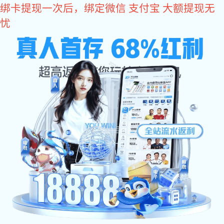
星空真人
您好，欢迎您光临星空真人商城！
星空真人
come2time.com
网站星空真人
关于星空真人
产品中
电柜门
发布时间：2014-12