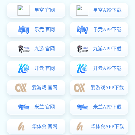
铁质脱卸铰
铁质折弯铰
精密铸造铰
不锈钢扇形铰
星空真人:HT033-8不锈钢可脱卸铰链
弹簧铰链
￥5.00
拉手系列
塑料拉手
精密铸造拉手
铁质拉手
锌合金拉手
不锈钢拉手
搭扣系列
塑料搭扣
CL203-1 304不锈钢拉丝
不锈钢搭扣