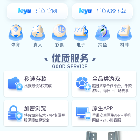
￥20.15
铁质搭扣
门锁附件系列
导向件
防水盖
面平面锁
附件
限位装置
限位装置
星空真人:HT041-15-振光左右
门锁系列
￥2.24