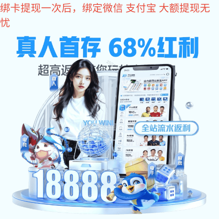
星空真人
您好，欢迎您光临星空真人商城！
星空真人
come2time.com
网站星空真人
关于星空真人
产品中
星空真人
>
产品中心
>
铰链合页系列
>
不锈钢脱卸铰
铰链合页系列
不锈钢脱卸铰
不锈钢折弯铰
不锈钢脱卸铰
不锈钢折弯铰
铁质扇形铰