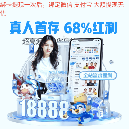
星空真人
您好，欢迎您光临星空真人商城！
星空真人
come2time.com
网站星空真人
关于星空真人
产品中
星空真人
>
产品中心
>
铰链合页系列
>
不锈钢扇形铰
铰链合页系列
不锈钢脱卸铰
不锈钢折弯铰
不锈钢脱卸铰
不锈钢折弯铰
铁质扇形铰