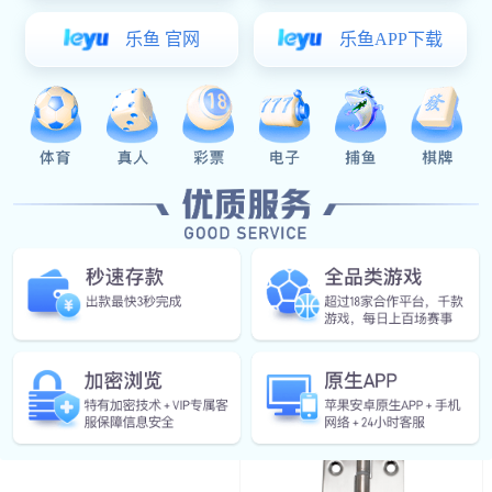
￥11.00
铁质搭扣
门锁附件系列
导向件
防水盖
面平面锁
附件
限位装置
限位装置
星空真人:CL116系列不锈钢合页铰链
门锁系列
￥24.00