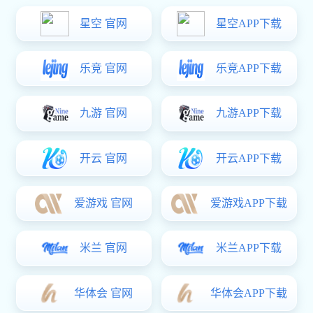
铁质脱卸铰
铁质折弯铰
精密铸造铰
不锈钢扇形铰
HT3171阻尼限位铰链
弹簧铰链
￥5.00
拉手系列
塑料拉手
精密铸造拉手
铁质拉手
锌合金拉手
不锈钢拉手
搭扣系列
塑料搭扣
ZL107-1A不锈钢静音铰链
不锈钢搭扣