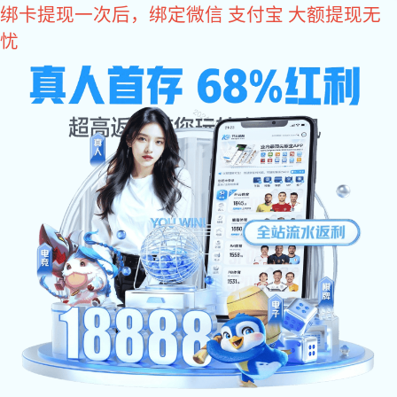
星空真人
您好，欢迎您光临星空真人商城！
星空真人
come2time.com
网站星空真人
关于星空真人
产品中
星空真人
>
产品中心
>
门锁附件系列
>
面平面锁
同类推荐