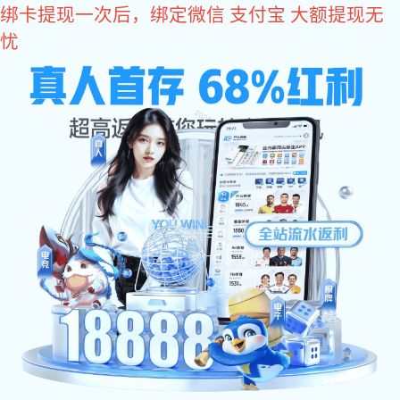
星空真人
您好，欢迎您光临星空真人商城！
星空真人
come2time.com
网站星空真人
关于星空真人
产品中
星空真人
>
产品中心
>
铰链合页系列
>
铁质折弯铰
同类推荐