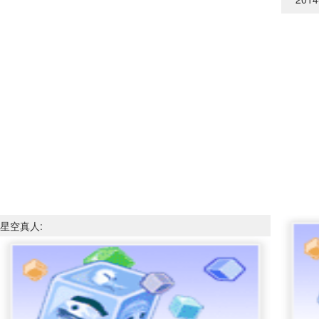
星空真人: