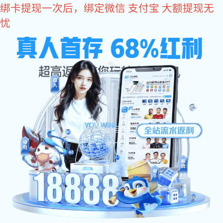
星空真人
您好，欢迎您光临星空真人商城！
星空真人
come2time.com
网站星空真人
关于星空真人
产品中
星空真人