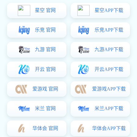
国内电柜门铰链行业的市场前景
现代
2014-12-03
2014