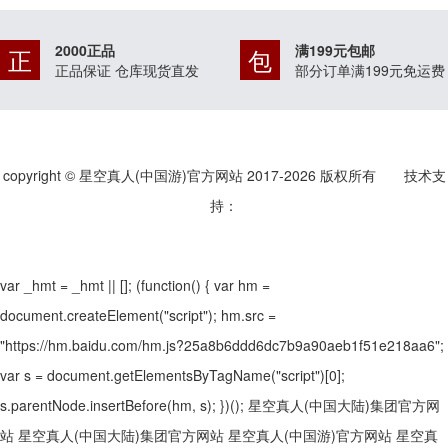
2000正品
满199元包邮
正
包
正品保证 仓库现货直发
部分订单满199元免运费
copyright © 星空真人(中国游)官方网站 2017-
2026
版权所有 技术支
持：
var _hmt = _hmt || []; (function() { var hm =
document.createElement("script"); hm.src =
"https://hm.baidu.com/hm.js?25a8b6ddd6dc7b9a90aeb1f51e218aa6";
var s = document.getElementsByTagName("script")[0];
s.parentNode.insertBefore(hm, s); })();
星空真人(中国大陆)集团官方网
站
星空真人(中国大陆)集团官方网站
星空真人(中国游)官方网站
星空真