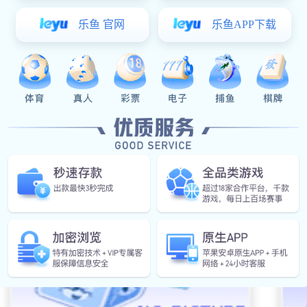
星空真人:
星空
星空真人:如何应对未来电柜门铰链锁具市场上竞争
2014
2014-11-27
星空真人